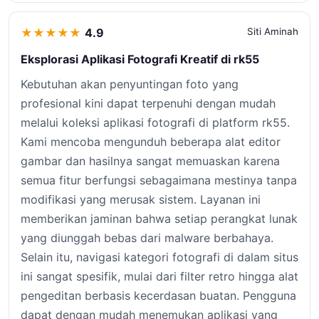
★
★
★
★
★
4.9
Siti Aminah
Eksplorasi Aplikasi Fotografi Kreatif di rk55
Kebutuhan akan penyuntingan foto yang
profesional kini dapat terpenuhi dengan mudah
melalui koleksi aplikasi fotografi di platform rk55.
Kami mencoba mengunduh beberapa alat editor
gambar dan hasilnya sangat memuaskan karena
semua fitur berfungsi sebagaimana mestinya tanpa
modifikasi yang merusak sistem. Layanan ini
memberikan jaminan bahwa setiap perangkat lunak
yang diunggah bebas dari malware berbahaya.
Selain itu, navigasi kategori fotografi di dalam situs
ini sangat spesifik, mulai dari filter retro hingga alat
pengeditan berbasis kecerdasan buatan. Pengguna
dapat dengan mudah menemukan aplikasi yang