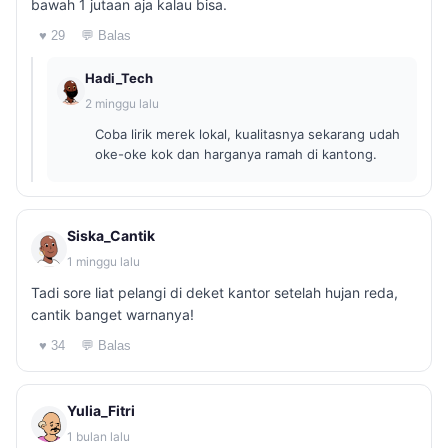
bawah 1 jutaan aja kalau bisa.
♥ 29
💬 Balas
Hadi_Tech
2 minggu lalu
Coba lirik merek lokal, kualitasnya sekarang udah
oke-oke kok dan harganya ramah di kantong.
Siska_Cantik
1 minggu lalu
Tadi sore liat pelangi di deket kantor setelah hujan reda,
cantik banget warnanya!
♥ 34
💬 Balas
Yulia_Fitri
1 bulan lalu