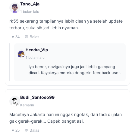
Tono_Aja
1 bulan lalu
rk55 sekarang tampilannya lebih clean ya setelah update
terbaru, suka sih jadi lebih nyaman.
♥ 34
💬 Balas
Hendra_Vip
1 bulan lalu
Iya bener, navigasinya juga jadi lebih gampang
dicari. Kayaknya mereka dengerin feedback user.
Budi_Santoso99
Kemarin
Macetnya Jakarta hari ini nggak ngotak, dari tadi di jalan
gak gerak-gerak... Capek banget asli.
♥ 25
💬 Balas