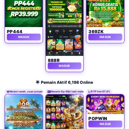
PP444
369ZK
MASUK
MASUK
888R
MASUK
🌟 Pemain Aktif 6,198 Online
💎
Modal receh, cuan jutaan
🎰
Maxwin Rp 88jt tadi malam
📈
RTP live 97.8%
POPWIN
MASUK