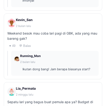
infonya!
Kevin_San
2 bulan lalu
Weekend besok mau coba lari pagi di GBK, ada yang mau
bareng gak?
♥ 49
💬 Balas
Running_Man
2 bulan lalu
Ikutan dong bang! Jam berapa biasanya start?
Lia_Permata
2 minggu lalu
Sepatu lari yang bagus buat pemula apa ya? Budget di