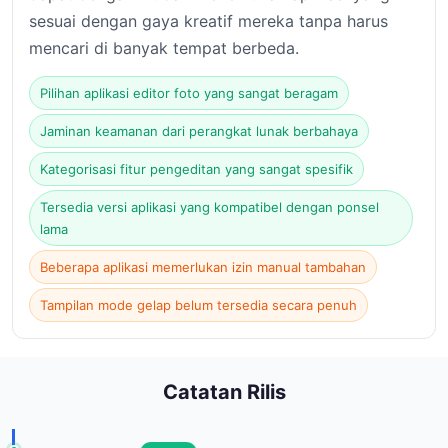
sesuai dengan gaya kreatif mereka tanpa harus
mencari di banyak tempat berbeda.
Pilihan aplikasi editor foto yang sangat beragam
Jaminan keamanan dari perangkat lunak berbahaya
Kategorisasi fitur pengeditan yang sangat spesifik
Tersedia versi aplikasi yang kompatibel dengan ponsel
lama
Beberapa aplikasi memerlukan izin manual tambahan
Tampilan mode gelap belum tersedia secara penuh
Catatan Rilis