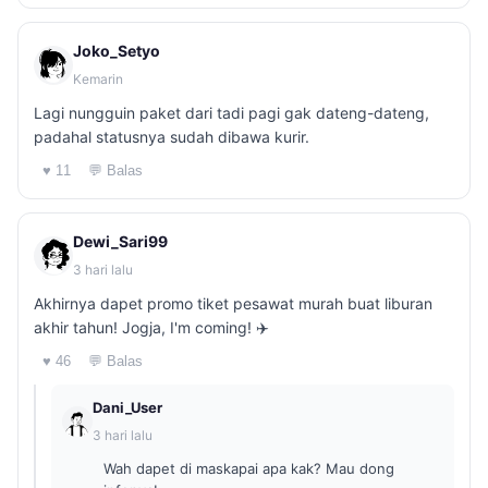
Joko_Setyo
Kemarin
Lagi nungguin paket dari tadi pagi gak dateng-dateng,
padahal statusnya sudah dibawa kurir.
♥ 11
💬 Balas
Dewi_Sari99
3 hari lalu
Akhirnya dapet promo tiket pesawat murah buat liburan
akhir tahun! Jogja, I'm coming! ✈️
♥ 46
💬 Balas
Dani_User
3 hari lalu
Wah dapet di maskapai apa kak? Mau dong