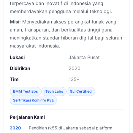
terpercaya dan inovatif di Indonesia yang
memberdayakan pengguna melalui teknologi.
Misi:
Menyediakan akses perangkat lunak yang
aman, transparan, dan berkualitas tinggi guna
meningkatkan standar hiburan digital bagi seluruh
masyarakat Indonesia.
Lokasi
Jakarta Pusat
Didirikan
2020
Tim
135+
BMM Testlabs
iTech Labs
GLI Certified
Sertifikasi Kominfo PSE
Perjalanan Kami
2020
— Pendirian rk55 di Jakarta sebagai platform