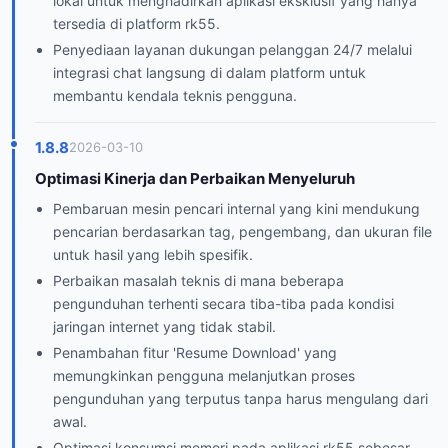
lokal untuk menghadirkan aplikasi eksklusif yang hanya
tersedia di platform rk55.
Penyediaan layanan dukungan pelanggan 24/7 melalui
integrasi chat langsung di dalam platform untuk
membantu kendala teknis pengguna.
1.8.8
2026-03-10
Optimasi Kinerja dan Perbaikan Menyeluruh
Pembaruan mesin pencari internal yang kini mendukung
pencarian berdasarkan tag, pengembang, dan ukuran file
untuk hasil yang lebih spesifik.
Perbaikan masalah teknis di mana beberapa
pengunduhan terhenti secara tiba-tiba pada kondisi
jaringan internet yang tidak stabil.
Penambahan fitur 'Resume Download' yang
memungkinkan pengguna melanjutkan proses
pengunduhan yang terputus tanpa harus mengulang dari
awal.
Optimasi konsumsi memori pada aplikasi rk55 sebesar