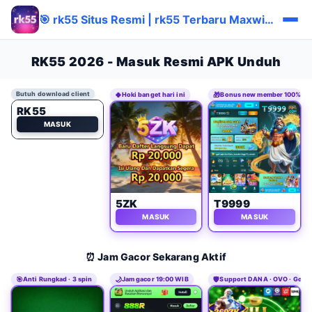
🎯 rk55 Situs Resmi | rk55 Terbaru Maxwin Gacor 💎
RK55 2026 - Masuk Resmi APK Unduh
Butuh download client
🍀
Hoki banget hari ini
🎁
Bonus new member 100%
RK55
MASUK
T9999
5ZK
MASUK
MASUK
⏰ Jam Gacor Sekarang Aktif
🎯
Anti Rungkad · 3 spin
🌙
Jam gacor 19:00 WIB
🛡️
Support DANA · OVO · GoPa