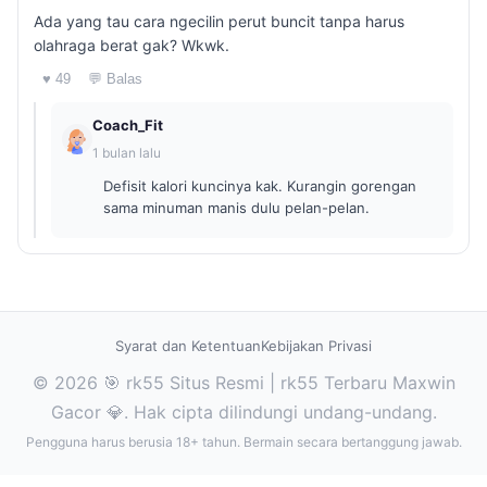
Ada yang tau cara ngecilin perut buncit tanpa harus
olahraga berat gak? Wkwk.
♥ 49
💬 Balas
Coach_Fit
1 bulan lalu
Defisit kalori kuncinya kak. Kurangin gorengan
sama minuman manis dulu pelan-pelan.
Syarat dan Ketentuan
Kebijakan Privasi
© 2026 🎯 rk55 Situs Resmi | rk55 Terbaru Maxwin
Gacor 💎. Hak cipta dilindungi undang-undang.
Pengguna harus berusia 18+ tahun. Bermain secara bertanggung jawab.