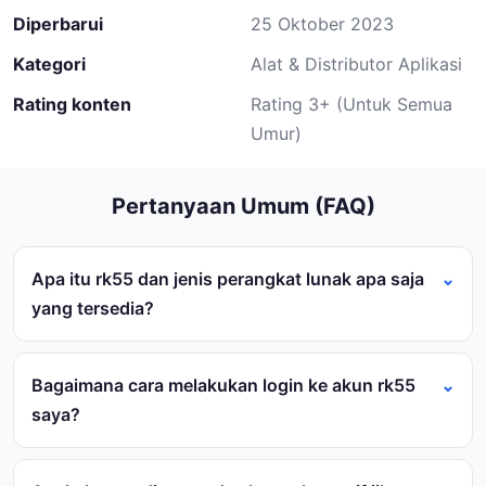
Diperbarui
25 Oktober 2023
Kategori
Alat & Distributor Aplikasi
Rating konten
Rating 3+ (Untuk Semua
Umur)
Pertanyaan Umum (FAQ)
Apa itu rk55 dan jenis perangkat lunak apa saja
yang tersedia?
Bagaimana cara melakukan login ke akun rk55
saya?