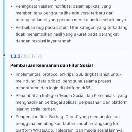
Peningkatan sistem notifikasi dalam aplikasi yang
memberi tahu pengguna jika ada versi terbaru dari
perangkat lunak yang pernah mereka unduh sebelumnya.
Perbaikan bug pada sistem filter kategori yang terkadang
tidak menampilkan hasil yang akurat pada perangkat
dengan resolusi layar rendah.
1.3.0
2025-12-25
Pembaruan Keamanan dan Fitur Sosial
Implementasi protokol enkripsi SSL tingkat lanjut untuk
melindungi data pribadi pengguna selama proses
pendaftaran dan login di platform rk55.
Penambahan kategori 'Media Sosial dan Komunikasi' yang
menghadirkan berbagai aplikasi perpesanan dan platform
jejaring sosial terbaru.
Pengenalan fitur 'Berbagi Cepat' yang memungkinkan
pengguna membagikan tautan unduhan langsung ke
platform WhatsApp, Telegram, dan media sosial lainnya.