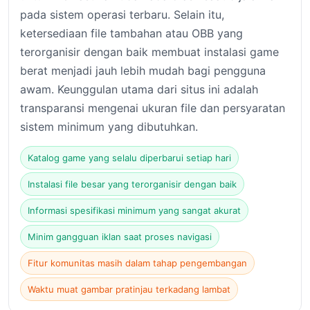
pada sistem operasi terbaru. Selain itu,
ketersediaan file tambahan atau OBB yang
terorganisir dengan baik membuat instalasi game
berat menjadi jauh lebih mudah bagi pengguna
awam. Keunggulan utama dari situs ini adalah
transparansi mengenai ukuran file dan persyaratan
sistem minimum yang dibutuhkan.
Katalog game yang selalu diperbarui setiap hari
Instalasi file besar yang terorganisir dengan baik
Informasi spesifikasi minimum yang sangat akurat
Minim gangguan iklan saat proses navigasi
Fitur komunitas masih dalam tahap pengembangan
Waktu muat gambar pratinjau terkadang lambat