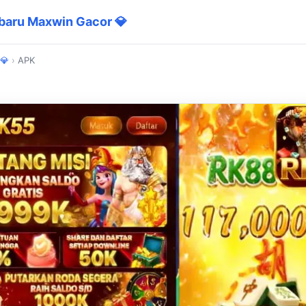
rbaru Maxwin Gacor 💎
 💎
›
APK