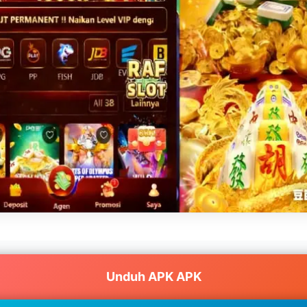
Unduh APK APK