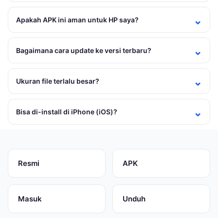
Apakah APK ini aman untuk HP saya?
Bagaimana cara update ke versi terbaru?
Ukuran file terlalu besar?
Bisa di-install di iPhone (iOS)?
Resmi
APK
Masuk
Unduh