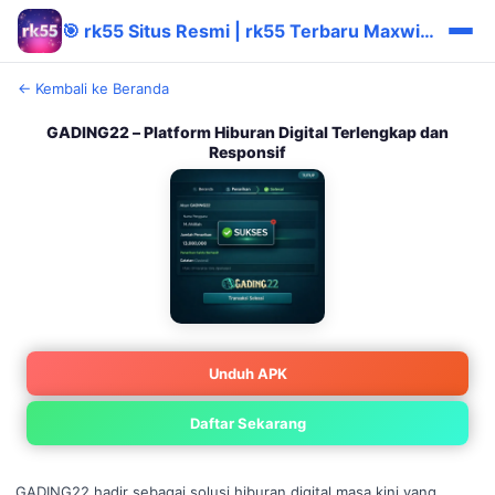
🎯 rk55 Situs Resmi | rk55 Terbaru Maxwin Gacor 💎
← Kembali ke Beranda
GADING22 – Platform Hiburan Digital Terlengkap dan
Responsif
Unduh APK
Daftar Sekarang
GADING22 hadir sebagai solusi hiburan digital masa kini yang