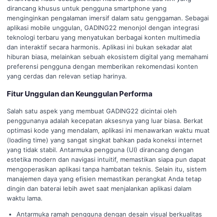
dirancang khusus untuk pengguna smartphone yang
menginginkan pengalaman imersif dalam satu genggaman. Sebagai
aplikasi mobile unggulan, GADING22 menonjol dengan integrasi
teknologi terbaru yang menyatukan berbagai konten multimedia
dan interaktif secara harmonis. Aplikasi ini bukan sekadar alat
hiburan biasa, melainkan sebuah ekosistem digital yang memahami
preferensi pengguna dengan memberikan rekomendasi konten
yang cerdas dan relevan setiap harinya.
Fitur Unggulan dan Keunggulan Performa
Salah satu aspek yang membuat GADING22 dicintai oleh
penggunanya adalah kecepatan aksesnya yang luar biasa. Berkat
optimasi kode yang mendalam, aplikasi ini menawarkan waktu muat
(loading time) yang sangat singkat bahkan pada koneksi internet
yang tidak stabil. Antarmuka pengguna (UI) dirancang dengan
estetika modern dan navigasi intuitif, memastikan siapa pun dapat
mengoperasikan aplikasi tanpa hambatan teknis. Selain itu, sistem
manajemen daya yang efisien memastikan perangkat Anda tetap
dingin dan baterai lebih awet saat menjalankan aplikasi dalam
waktu lama.
Antarmuka ramah pengguna dengan desain visual berkualitas