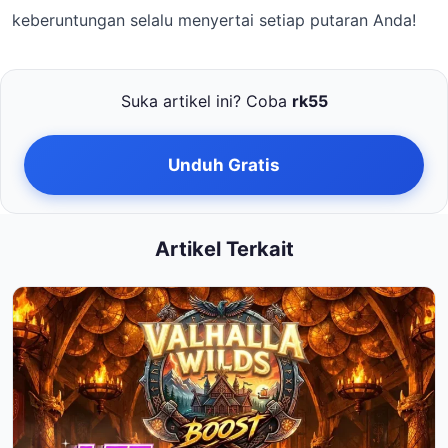
keberuntungan selalu menyertai setiap putaran Anda!
Suka artikel ini? Coba
rk55
Unduh Gratis
Artikel Terkait