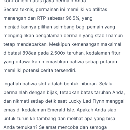
kontrol lebih atas gaya bermain Anda.
Secara teknis, permainan ini memiliki volatilitas
menengah dan RTP sebesar 96,5%, yang
menjadikannya pilihan seimbang bagi pemain yang
menginginkan pengalaman bermain yang stabil namun
tetap mendebarkan. Meskipun kemenangan maksimal
dibatasi 898aa pada 2.500x taruhan, kedalaman fitur
yang ditawarkan memastikan bahwa setiap putaran
memiliki potensi cerita tersendiri.
Ingatlah bahwa slot adalah bentuk hiburan. Selalu
bermainlah dengan bijak, tetapkan batas taruhan Anda,
dan nikmati setiap detik saat Lucky Lad Flynn menggali
emas di kedalaman Emerald Isle. Apakah Anda siap
untuk turun ke tambang dan melihat apa yang bisa
Anda temukan? Selamat mencoba dan semoga