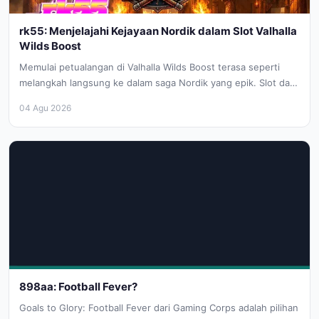
rk55: Menjelajahi Kejayaan Nordik dalam Slot Valhalla
Wilds Boost
Memulai petualangan di Valhalla Wilds Boost terasa seperti
melangkah langsung ke dalam saga Nordik yang epik. Slot dari
Triple Cherry...
04 Agu 2026
898aa: Football Fever?
Goals to Glory: Football Fever dari Gaming Corps adalah pilihan