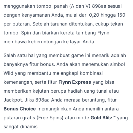
menggunakan tombol panah (Λ dan V) 898aa sesuai
dengan kenyamanan Anda, mulai dari 0,20 hingga 150
per putaran. Setelah taruhan ditentukan, cukup tekan
tombol Spin dan biarkan kereta tambang Flynn
membawa keberuntungan ke layar Anda.
Salah satu hal yang membuat game ini menarik adalah
banyaknya fitur bonus. Anda akan menemukan simbol
Wild yang membantu melengkapi kombinasi
kemenangan, serta fitur
Flynn Express
yang bisa
memberikan kejutan berupa hadiah uang tunai atau
Jackpot. Jika 898aa Anda merasa beruntung, fitur
Bonus Choice
memungkinkan Anda memilih antara
putaran gratis (Free Spins) atau mode
Gold Blitz™
yang
sangat dinamis.