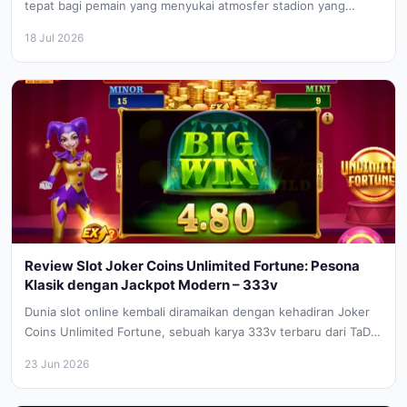
tepat bagi pemain yang menyukai atmosfer stadion yang
intens dan...
18 Jul 2026
Review Slot Joker Coins Unlimited Fortune: Pesona
Klasik dengan Jackpot Modern – 333v
Dunia slot online kembali diramaikan dengan kehadiran Joker
Coins Unlimited Fortune, sebuah karya 333v terbaru dari TaDa
Gaming yang dirilis...
23 Jun 2026