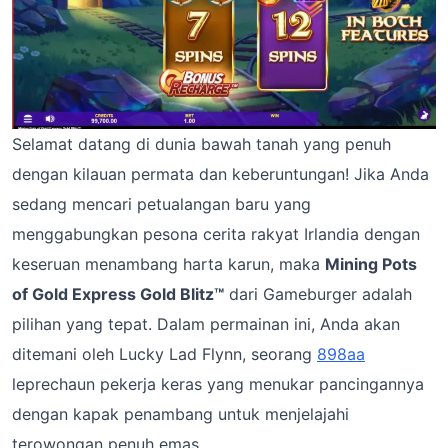
Selamat datang di dunia bawah tanah yang penuh
dengan kilauan permata dan keberuntungan! Jika Anda
sedang mencari petualangan baru yang
menggabungkan pesona cerita rakyat Irlandia dengan
keseruan menambang harta karun, maka
Mining Pots
of Gold Express Gold Blitz™
dari Gameburger adalah
pilihan yang tepat. Dalam permainan ini, Anda akan
ditemani oleh Lucky Lad Flynn, seorang
898aa
leprechaun pekerja keras yang menukar pancingannya
dengan kapak penambang untuk menjelajahi
terowongan penuh emas.